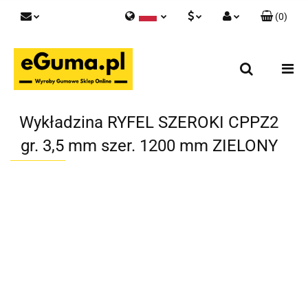
(
0
)
Polski
PLN
Zaloguj się
English
Zarejestruj się
EUR
Skontaktuj się z nami
GBP
Wykładzina RYFEL SZEROKI CPPZ2
gr. 3,5 mm szer. 1200 mm ZIELONY