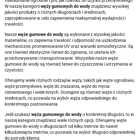
nawadnianie ogrodów i pól, jak również do użytku przemysłowego.
W naszej kategorii
węży gumowych do wody
znajdziesz wysokiej
jakości produkty o różnych długościach i średnicach,
zaprojektowane w celu zapewnienia maksymalnej wydajności i
trwałości.
Nasze
węże gumowe do wody
są wykonane z wysokiej jakości
materiałów, co zapewnia trwałość i odporność na uszkodzenia
mechaniczne, promieniowanie UV oraz warunki atmosferyczne. Są
one również elastyczne i łatwe do zginania, co ułatwia ich
przechowywanie i transportowanie. Wszystkie nasze węże
gumowe do wody są również łatwe do czyszczenia i utrzymania w
czystości.
Oferujemy wiele różnych rodzajów węży, takich jak węże ogrodowe,
węże przemysłowe, węże do zraszania, węże do mycia
ciśnieniowego i wiele innych. Dostępne są również węże o różnych
średnicach, co pozwala na wybór węża odpowiedniego do
konkretnego zastosowania.
Jeśli szukasz
węża gumowego do wody
o konkretnej długości, to w
naszej kategorii znajdziesz wiele różnych opcji. Oferujemy węże
gumowe do wody o długościach od kilku metrów do nawet
kilkudziesięciu metrów, co pozwala na wybór długości odpowiedniej
do potrzeb klienta.