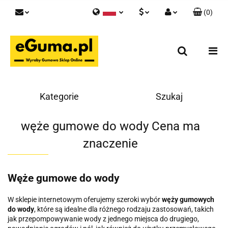
(
0
)
Polski
PLN
Zaloguj się
English
Zarejestruj się
EUR
Skontaktuj się z nami
GBP
Kategorie
Szukaj
węże gumowe do wody Cena ma
znaczenie
Węże gumowe do wody
W sklepie internetowym oferujemy szeroki wybór
węży gumowych
do wody
, które są idealne dla różnego rodzaju zastosowań, takich
jak przepompowywanie wody z jednego miejsca do drugiego,