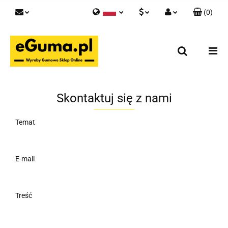
(
0
)
Polski
PLN
Zaloguj się
English
Zarejestruj się
EUR
Skontaktuj się z nami
GBP
Skontaktuj się z nami
Temat
E-mail
Treść