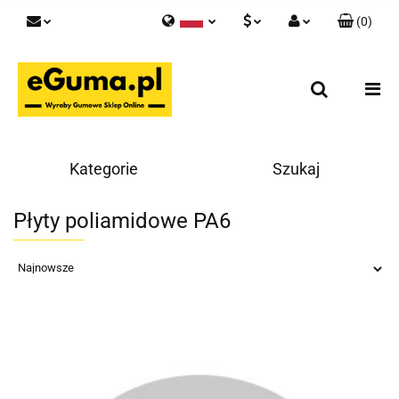
(
0
)
Polski
PLN
Zaloguj się
English
Zarejestruj się
EUR
Skontaktuj się z nami
GBP
Kategorie
Szukaj
Płyty poliamidowe PA6