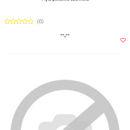
(0)
--,--
Do
prze