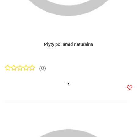
Płyty poliamid naturalna
(0)
--,--
Do
prze