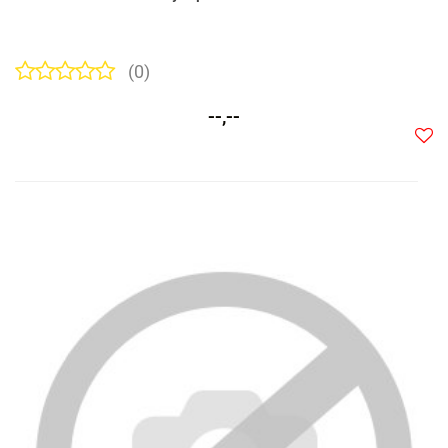
(0)
--,--
Do
prze