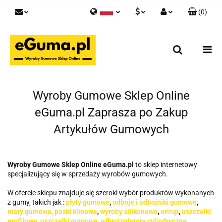
(
0
)
Polski
PLN
Zaloguj się
English
Zarejestruj się
EUR
Skontaktuj się z nami
GBP
Wyroby Gumowe Sklep Online
eGuma.pl Zaprasza po Zakup
Artykułów Gumowych
Wyroby Gumowe Sklep Online eGuma.pl
to sklep internetowy
specjalizujący się w sprzedaży wyrobów gumowych.
W ofercie sklepu znajduje się szeroki wybór produktów wykonanych
z gumy, takich jak :
płyty gumowe
,
odboje i odbojniki gumowe
,
maty gumowe,
paski klinowe
,
wyroby silikonowe
,
oringi
,
uszczelki
profilowe
,
uszczelki gumowe
,
wibroizolatory cylindryczne
,