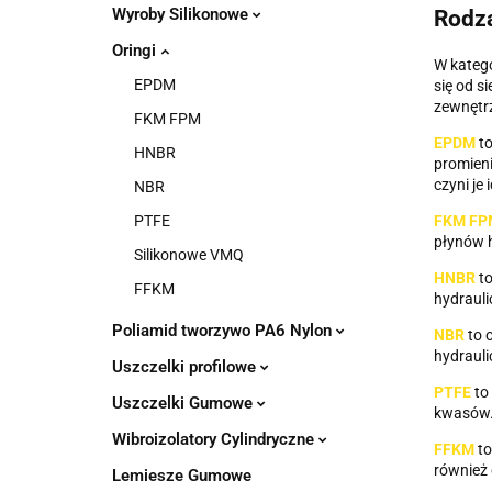
Wyroby Silikonowe
Rodza
Oringi
W katego
EPDM
się od s
zewnętr
FKM FPM
EPDM
t
HNBR
promieni
czyni je
NBR
FKM FP
PTFE
płynów 
Silikonowe VMQ
HNBR
t
FFKM
hydraul
Poliamid tworzywo PA6 Nylon
NBR
to o
hydraul
Uszczelki profilowe
PTFE
to 
Uszczelki Gumowe
kwasów
Wibroizolatory Cylindryczne
FFKM
to
również 
Lemiesze Gumowe