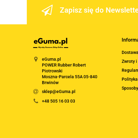
Zapisz się do Newslett
Inform
Dostaw
eGuma.pl
Zwroty i
POWER Rubber Robert
Regula
Piotrowski
Moszna-Parcela 55A 05-840
Polityka
Brwinów
Sposoby
sklep@eGuma.pl
+48 505 16 03 03