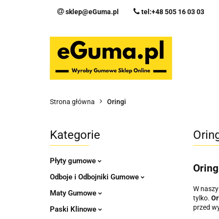
sklep@eGuma.pl
tel:+48 505 16 03 03
Kategorie
Ka
Fo
Strona główna
Oringi
Kategorie
Oring
Płyty gumowe
Oring
Odboje i Odbojniki Gumowe
W naszy
Maty Gumowe
tylko.
Or
przed wy
Paski Klinowe