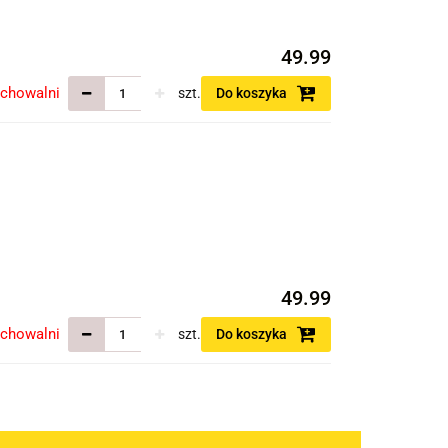
49.99
echowalni
szt.
Do koszyka
49.99
echowalni
szt.
Do koszyka