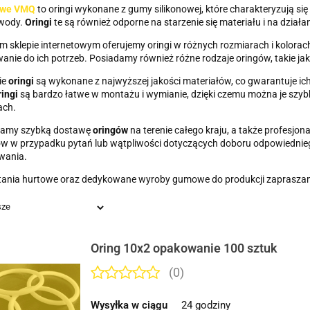
owe VMQ
to oringi wykonane z gumy silikonowej, które charakteryzują si
 wody.
Oringi
te są również odporne na starzenie się materiału i na działa
 sklepie internetowym oferujemy oringi w różnych rozmiarach i kolorac
nie do ich potrzeb. Posiadamy również różne rodzaje oringów, takie jak or
ie
oringi
są wykonane z najwyższej jakości materiałów, co gwarantuje ic
ringi
są bardzo łatwe w montażu i wymianie, dzięki czemu można je szyb
ch.
amy szybką dostawę
oringów
na terenie całego kraju, a także profesjo
w w przypadku pytań lub wątpliwości dotyczących doboru odpowiedniego
wania.
tania hurtowe oraz dedykowane wyroby gumowe do produkcji zaprasza
Oring 10x2 opakowanie 100 sztuk
(0)
Wysyłka w ciągu
24 godziny