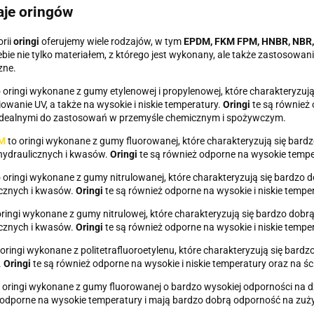
je oringów
rii
oringi
oferujemy wiele rodzajów, w tym
EPDM, FKM FPM, HNBR, NBR,
iebie nie tylko materiałem, z którego jest wykonany, ale także zastosowa
zne.
o oringi wykonane z gumy etylenowej i propylenowej, które charakteryzuj
owanie UV, a także na wysokie i niskie temperatury.
Oringi
te są również 
 idealnymi do zastosowań w przemyśle chemicznym i spożywczym.
M
to oringi wykonane z gumy fluorowanej, które charakteryzują się bardz
hydraulicznych i kwasów.
Oringi
te są również odporne na wysokie tempe
o oringi wykonane z gumy nitrulowanej, które charakteryzują się bardzo 
icznych i kwasów.
Oringi
te są również odporne na wysokie i niskie temper
ringi wykonane z gumy nitrulowej, które charakteryzują się bardzo dobr
icznych i kwasów.
Oringi
te są również odporne na wysokie i niskie temper
oringi wykonane z politetrafluoroetylenu, które charakteryzują się bardz
.
Oringi
te są również odporne na wysokie i niskie temperatury oraz na ści
 oringi wykonane z gumy fluorowanej o bardzo wysokiej odporności na dz
odporne na wysokie temperatury i mają bardzo dobrą odporność na zuży