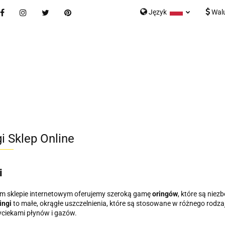
Język
Wal
Nowości
Bestsellery
Blog
Kontakt
Formularz K
Polski
English
tegorie
Nowości
Bestsellery
Blog
Kontakt
rmularz Kontaktowy
i Sklep Online
i
m sklepie internetowym oferujemy szeroką gamę
oringów
, które są nie
ingi
to małe, okrągłe uszczelnienia, które są stosowane w różnego rodz
ciekami płynów i gazów.