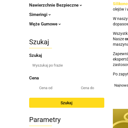
Silikon
Nawierzchnie Bezpieczne
olejów i
Simeringi
W naszym
Węże Gumowe
dopasowa
Wszystk
Nasze
o
Szukaj
maszyna
Zapewni
Szukaj
ekspertó
zastoso
Po zapy
Cena
Szukaj
Parametry