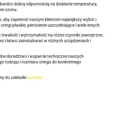
ę bardzo dobrą odpornością na działanie temperatury,
nie ozonu.
h, aby zapewnić naszym klientom największy wybór i
ingi płaskie, pierścienie uszczelniające i wiele innych.
h trwałość i wytrzymałość na różne czynniki zewnętrzne.
ko i łatwo zainstalować w różnych urządzeniach i
nalne doradztwo i wsparcie techniczne naszych
 rodzaju i rozmiaru oringu do konkretnego
my do zakładki
kontakt
.