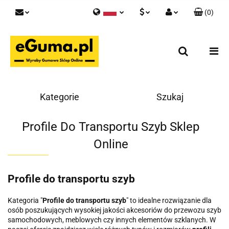
(
0
)
Polski
PLN
Zaloguj się
English
Zarejestruj się
EUR
Skontaktuj się z nami
GBP
Kategorie
Szukaj
Profile Do Transportu Szyb Sklep
Online
Profile do transportu szyb
Kategoria "
Profile do transportu szyb
" to idealne rozwiązanie dla
osób poszukujących wysokiej jakości akcesoriów do przewozu szyb
samochodowych, meblowych czy innych elementów szklanych. W