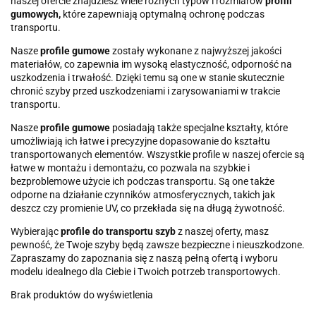
naszej ofercie znajdziesz wiele różnych typów i rozmiarów
profili
gumowych,
które zapewniają optymalną ochronę podczas
transportu.
Nasze
profile gumowe
zostały wykonane z najwyższej jakości
materiałów, co zapewnia im wysoką elastyczność, odporność na
uszkodzenia i trwałość. Dzięki temu są one w stanie skutecznie
chronić szyby przed uszkodzeniami i zarysowaniami w trakcie
transportu.
Nasze
profile gumowe
posiadają także specjalne kształty, które
umożliwiają ich łatwe i precyzyjne dopasowanie do kształtu
transportowanych elementów. Wszystkie profile w naszej ofercie są
łatwe w montażu i demontażu, co pozwala na szybkie i
bezproblemowe użycie ich podczas transportu. Są one także
odporne na działanie czynników atmosferycznych, takich jak
deszcz czy promienie UV, co przekłada się na długą żywotność.
Wybierając
profile do transportu szyb
z naszej oferty, masz
pewność, że Twoje szyby będą zawsze bezpieczne i nieuszkodzone.
Zapraszamy do zapoznania się z naszą pełną ofertą i wyboru
modelu idealnego dla Ciebie i Twoich potrzeb transportowych.
Brak produktów do wyświetlenia