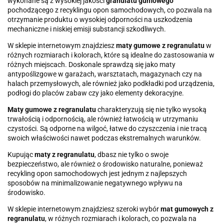
wykonane są z wysokiej jakości
granulatu gumowego
pochodzącego z recyklingu opon samochodowych, co pozwala na
otrzymanie produktu o wysokiej odporności na uszkodzenia
mechaniczne i niskiej emisji substancji szkodliwych.
W sklepie internetowym znajdziesz
maty gumowe z regranulatu
w
różnych rozmiarach i kolorach, które są idealne do zastosowania w
różnych miejscach. Doskonale sprawdzą się jako maty
antypoślizgowe w garażach, warsztatach, magazynach czy na
halach przemysłowych, ale również jako podkładki pod urządzenia,
podłogi do placów zabaw czy jako elementy dekoracyjne.
Maty gumowe z regranulatu
charakteryzują się nie tylko wysoką
trwałością i odpornością, ale również łatwością w utrzymaniu
czystości. Są odporne na wilgoć, łatwe do czyszczenia i nie tracą
swoich właściwości nawet podczas ekstremalnych warunków.
Kupując
maty z regranulatu
, dbasz nie tylko o swoje
bezpieczeństwo, ale również o środowisko naturalne, ponieważ
recykling opon samochodowych jest jednym z najlepszych
sposobów na minimalizowanie negatywnego wpływu na
środowisko.
W sklepie internetowym znajdziesz szeroki wybór
mat gumowych z
regranulatu
, w różnych rozmiarach i kolorach, co pozwala na