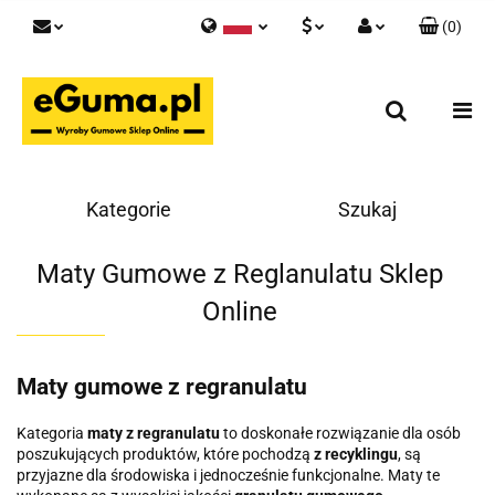
(
0
)
Polski
PLN
Zaloguj się
English
Zarejestruj się
EUR
Skontaktuj się z nami
GBP
Kategorie
Szukaj
Maty Gumowe z Reglanulatu Sklep
Online
Maty gumowe z regranulatu
Kategoria
maty z regranulatu
to doskonałe rozwiązanie dla osób
poszukujących produktów, które pochodzą
z recyklingu
, są
przyjazne dla środowiska i jednocześnie funkcjonalne. Maty te