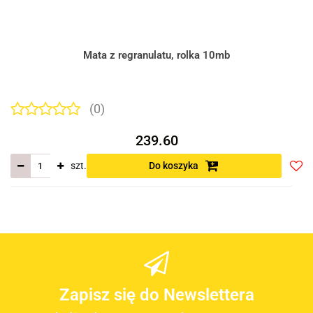
Mata z regranulatu, rolka 10mb
(0)
239.60
szt.
Do koszyka
Do
prze
Zapisz się do Newslettera