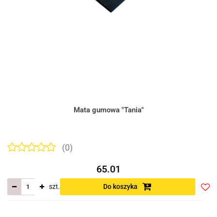
Mata gumowa "Tania"
(0)
65.01
szt.
Do koszyka
Do
prze