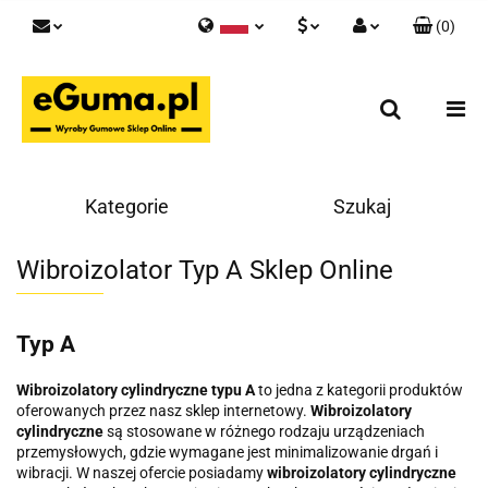
(
0
)
Polski
PLN
Zaloguj się
English
Zarejestruj się
EUR
Skontaktuj się z nami
GBP
Kategorie
Szukaj
Wibroizolator Typ A Sklep Online
Typ A
Wibroizolatory cylindryczne typu A
to jedna z kategorii produktów
oferowanych przez nasz sklep internetowy.
Wibroizolatory
cylindryczne
są stosowane w różnego rodzaju urządzeniach
przemysłowych, gdzie wymagane jest minimalizowanie drgań i
wibracji. W naszej ofercie posiadamy
wibroizolatory cylindryczne