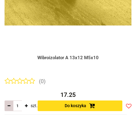
Wibroizolator A 13x12 M5x10
(0)
17.25
szt.
Do koszyka
Do
prze