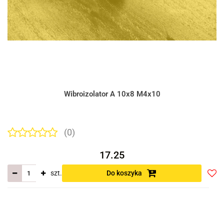
Wibroizolator A 10x8 M4x10
(0)
17.25
szt.
Do koszyka
Do
prze