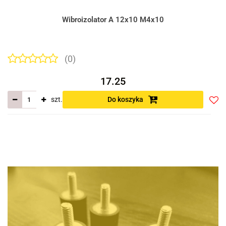
Wibroizolator A 12x10 M4x10
(0)
17.25
szt.
Do koszyka
Do
prze