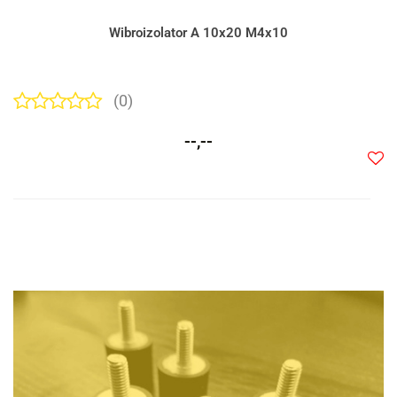
Wibroizolator A 10x20 M4x10
(0)
--,--
Do
prze