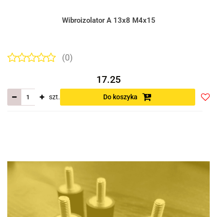
Wibroizolator A 13x8 M4x15
(0)
17.25
szt.
Do koszyka
Do
prze