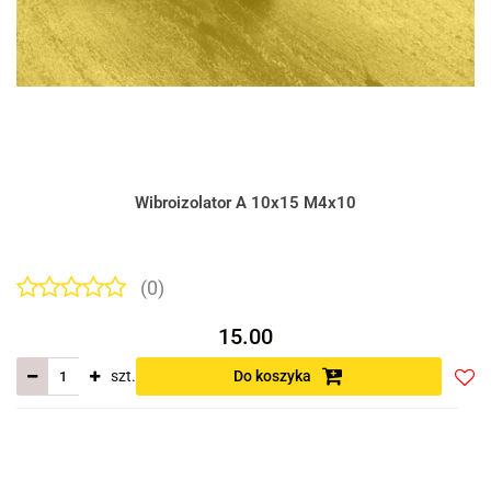
Wibroizolator A 10x15 M4x10
(0)
15.00
szt.
Do koszyka
Do
prze