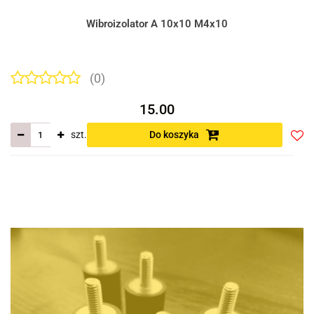
Wibroizolator A 10x10 M4x10
(0)
15.00
szt.
Do koszyka
Do
prze