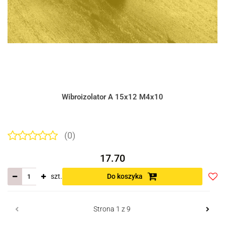
Wibroizolator A 15x12 M4x10
(0)
17.70
szt.
Do koszyka
Do
prze