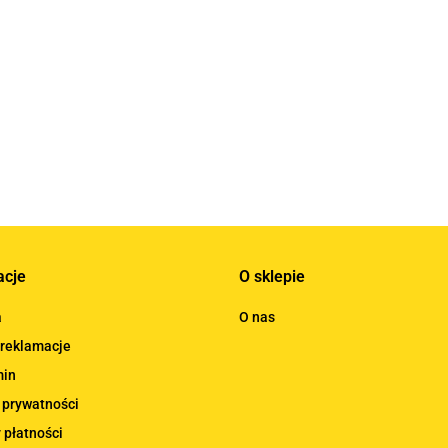
Wibroizolator E
Wi
r E
Wibroizolator E
Wibroizolator E
10x10 M4
10
70x60 M10
75x55 M12
17.25
17
127.45
118.25
acje
O sklepie
a
O nas
 reklamacje
min
 prywatności
 płatności