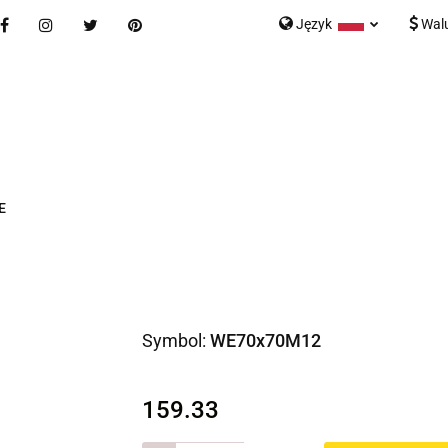
Język
Wal
Nowości
Bestsellery
Blog
Kontakt
Formularz K
Polski
English
tegorie
Nowości
Bestsellery
Blog
Kontakt
rmularz Kontaktowy
E
Symbol:
WE70x70M12
159.33