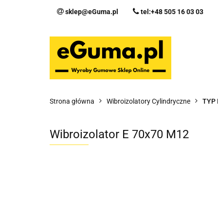
sklep@eGuma.pl
tel:+48 505 16 03 03
Kategorie
Ka
Fo
Strona główna
Wibroizolatory Cylindryczne
TYP 
Wibroizolator E 70x70 M12