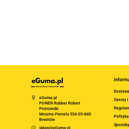
Wibroizolator E
Wibroizolator E
Wibroizolato
60x45 M10
70x50 M10
70x55 M10
112.70
113.63
116.40
Inform
Dostaw
eGuma.pl
Zwroty i
POWER Rubber Robert
Regula
Piotrowski
Moszna-Parcela 55A 05-840
Polityka
Brwinów
Sposoby
sklep@eGuma.pl