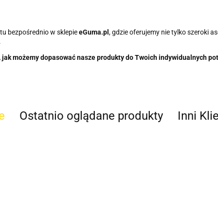
u bezpośrednio w sklepie
eGuma.pl
, gdzie oferujemy nie tylko szeroki 
.
tym, jak możemy dopasować nasze produkty do Twoich indywidualnych po
e
Ostatnio oglądane produkty
Inni Kli