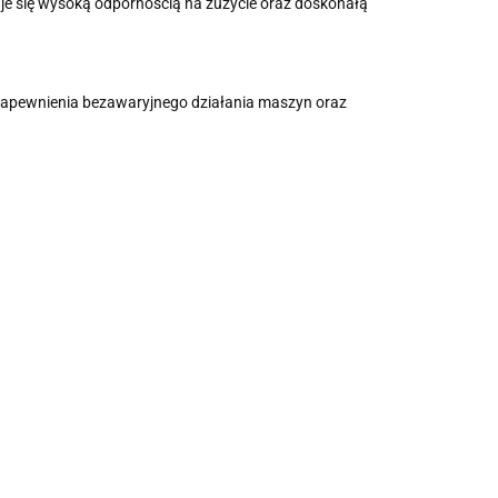
uje się wysoką odpornością na zużycie oraz doskonałą
 zapewnienia bezawaryjnego działania maszyn oraz