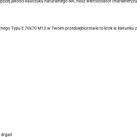
pszej jakości kauczuku naturalnego NR, nasz wibroizolator charakteryz
cznego Typu E 70x70 M12 w Twoim przedsiębiorstwie to krok w kierunku
a drgań