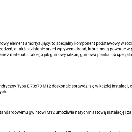
gumowy element amortyzujący, to specjalny komponent podstawowy w różn
dzeń, a także działanie przed wpływem drgań, które mogą powstać w prod
ne z materiału, takiego jak gumowy silikon, gumowa pianka lub specja
indryczny Typu E 70x70 M12 doskonale sprawdzi się w każdej instalacji,
nych.
 standardowemu gwintowi M12 umożliwia natychmiastową instalację i za