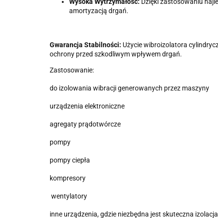
Wysoka Wytrzymałość:
Dzięki zastosowaniu najle
amortyzacją drgań.
Gwarancja Stabilności:
Użycie wibroizolatora cylindry
ochrony przed szkodliwym wpływem drgań.
Zastosowanie:
do izolowania wibracji generowanych przez maszyny
urządzenia elektroniczne
agregaty prądotwórcze
pompy
pompy ciepła
kompresory
wentylatory
inne urządzenia, gdzie niezbędna jest skuteczna izolacj