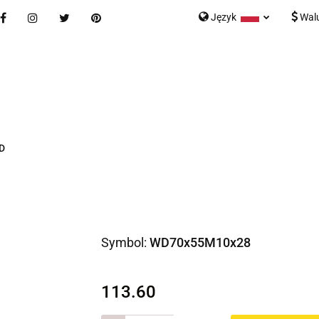
Język
Wal
Nowości
Bestsellery
Blog
Kontakt
Formularz K
Polski
English
tegorie
Nowości
Bestsellery
Blog
Kontakt
rmularz Kontaktowy
D
Symbol:
WD70x55M10x28
113.60