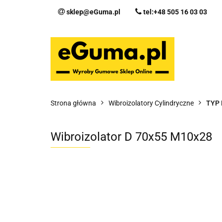
sklep@eGuma.pl
tel:+48 505 16 03 03
Kategorie
Ka
Fo
Strona główna
Wibroizolatory Cylindryczne
TYP 
Wibroizolator D 70x55 M10x28