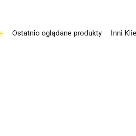
e
Ostatnio oglądane produkty
Inni Kli
 D
Wibroizolator D
Wibroizolator D
Wibroizolator D
Wibr
37
60x50 M10x28
60x60 M10x28
70x20 M12x37
70x3
112.70
96.60
103.00
87.5