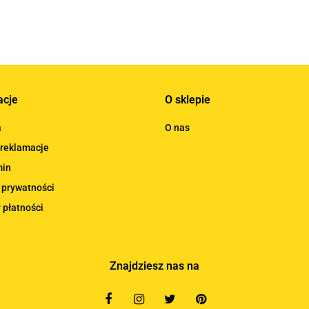
acje
O sklepie
a
O nas
 reklamacje
min
 prywatności
 płatności
Znajdziesz nas na