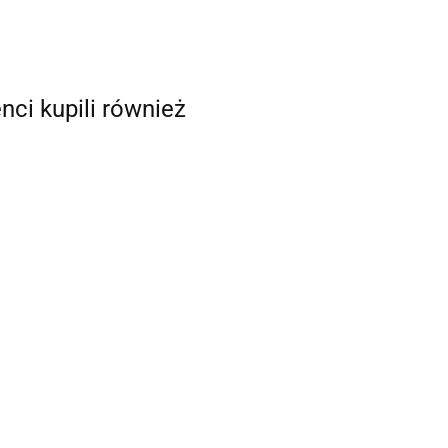
enci kupili również
oizolator D
Wibroizolator D
Wibroizolator D
0 M10x28
70x35 M10x28
70x40 M10x28
8
87.58
96.43