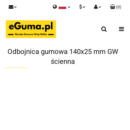
(
0
)
Polski
PLN
Zaloguj się
English
Zarejestruj się
EUR
Skontaktuj się z nami
GBP
Odbojnica gumowa 140x25 mm GW
ścienna