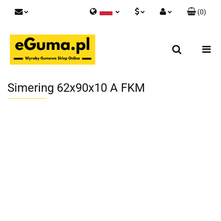
(
0
)
Polski
PLN
Zaloguj się
English
Zarejestruj się
EUR
Skontaktuj się z nami
GBP
Simering 62x90x10 A FKM