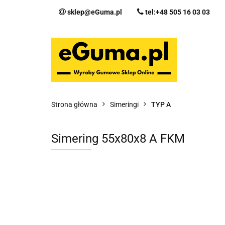
sklep@eGuma.pl
tel:+48 505 16 03 03
Kategorie
Ka
Fo
Strona główna
Simeringi
TYP A
Simering 55x80x8 A FKM