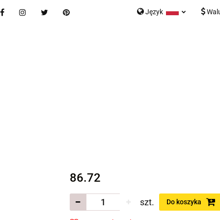
Język
Wal
Nowości
Bestsellery
Blog
Kontakt
Formularz K
Polski
English
tegorie
Nowości
Bestsellery
Blog
Kontakt
rmularz Kontaktowy
86.72
szt.
Do koszyka