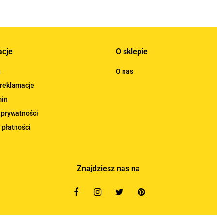
acje
O sklepie
a
O nas
 reklamacje
min
 prywatności
 płatności
Znajdziesz nas na