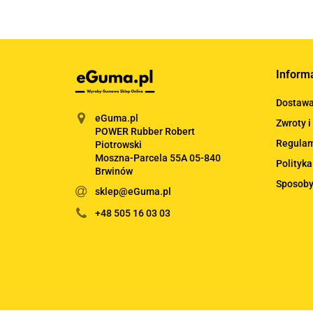
Inform
Dostaw
eGuma.pl
Zwroty i
POWER Rubber Robert
Regula
Piotrowski
Moszna-Parcela 55A 05-840
Polityka
Brwinów
Sposoby
sklep@eGuma.pl
+48 505 16 03 03