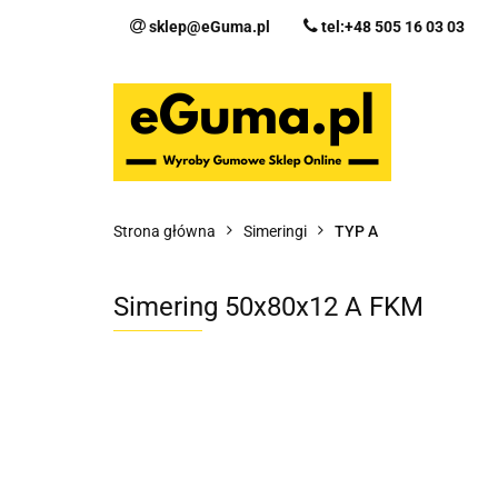
sklep@eGuma.pl
tel:+48 505 16 03 03
Kategorie
Ka
Fo
Strona główna
Simeringi
TYP A
Simering 50x80x12 A FKM