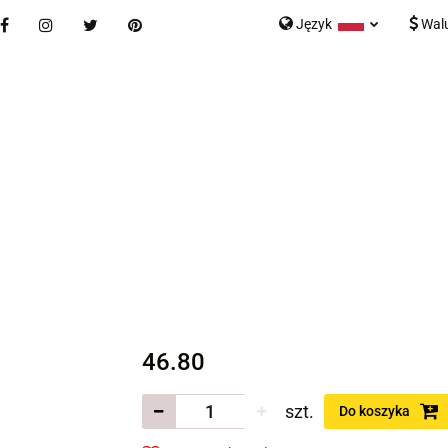
Język
Wal
Nowości
Bestsellery
Blog
Kontakt
Formularz K
Polski
English
tegorie
Nowości
Bestsellery
Blog
Kontakt
rmularz Kontaktowy
46.80
szt.
Do koszyka