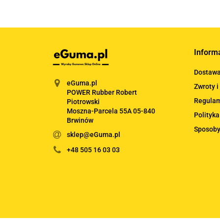
Inform
Dostaw
eGuma.pl
Zwroty i
POWER Rubber Robert
Regula
Piotrowski
Moszna-Parcela 55A 05-840
Polityka
Brwinów
Sposoby
sklep@eGuma.pl
+48 505 16 03 03