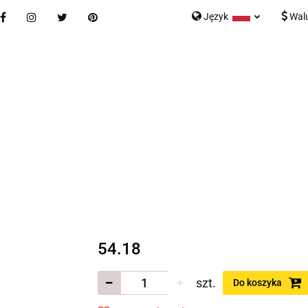
Język
Wal
Nowości
Bestsellery
Blog
Kontakt
Formularz K
Polski
English
tegorie
Nowości
Bestsellery
Blog
Kontakt
rmularz Kontaktowy
54.18
szt.
Do koszyka