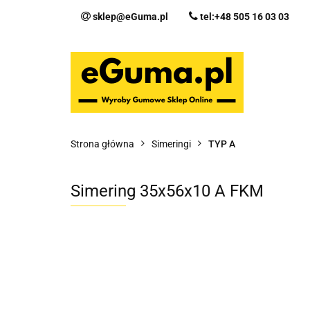
sklep@eGuma.pl
tel:+48 505 16 03 03
Kategorie
Ka
Fo
Strona główna
Simeringi
TYP A
Simering 35x56x10 A FKM