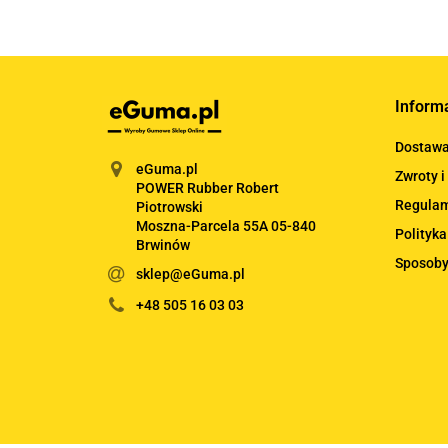
Inform
Dostaw
eGuma.pl
Zwroty i
POWER Rubber Robert
Regula
Piotrowski
Moszna-Parcela 55A 05-840
Polityka
Brwinów
Sposoby
sklep@eGuma.pl
+48 505 16 03 03