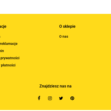
acje
O sklepie
a
O nas
 reklamacje
min
 prywatności
 płatności
Znajdziesz nas na