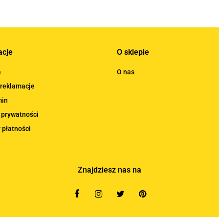
acje
O sklepie
a
O nas
 reklamacje
min
 prywatności
 płatności
Znajdziesz nas na