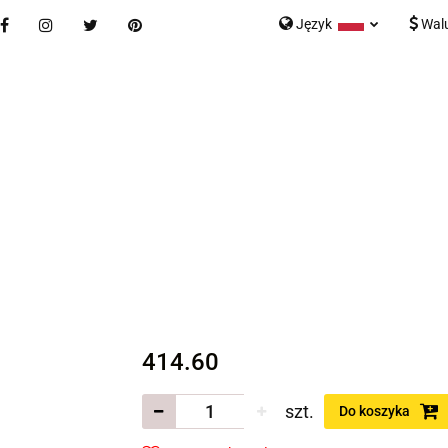
Język
Wal
Nowości
Bestsellery
Blog
Kontakt
Formularz K
Polski
English
tegorie
Nowości
Bestsellery
Blog
Kontakt
rmularz Kontaktowy
414.60
szt.
Do koszyka