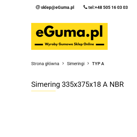
sklep@eGuma.pl
tel:+48 505 16 03 03
Kategorie
Ka
Fo
Strona główna
Simeringi
TYP A
Simering 335x375x18 A NBR