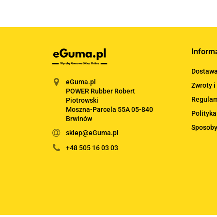
Inform
Dostaw
eGuma.pl
Zwroty i
POWER Rubber Robert
Regula
Piotrowski
Moszna-Parcela 55A 05-840
Polityka
Brwinów
Sposoby
sklep@eGuma.pl
+48 505 16 03 03