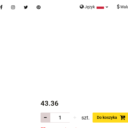
Język
Wal
Nowości
Bestsellery
Blog
Kontakt
Formularz K
Polski
English
tegorie
Nowości
Bestsellery
Blog
Kontakt
rmularz Kontaktowy
43.36
szt.
Do koszyka