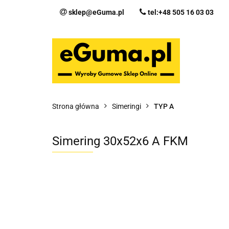
sklep@eGuma.pl
tel:+48 505 16 03 03
Kategorie
Ka
Fo
Strona główna
Simeringi
TYP A
Simering 30x52x6 A FKM