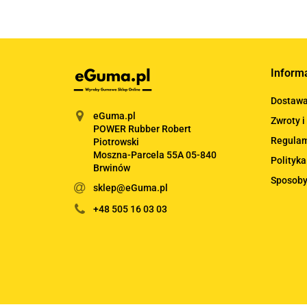
Inform
Dostaw
eGuma.pl
Zwroty i
POWER Rubber Robert
Regula
Piotrowski
Moszna-Parcela 55A 05-840
Polityka
Brwinów
Sposoby
sklep@eGuma.pl
+48 505 16 03 03