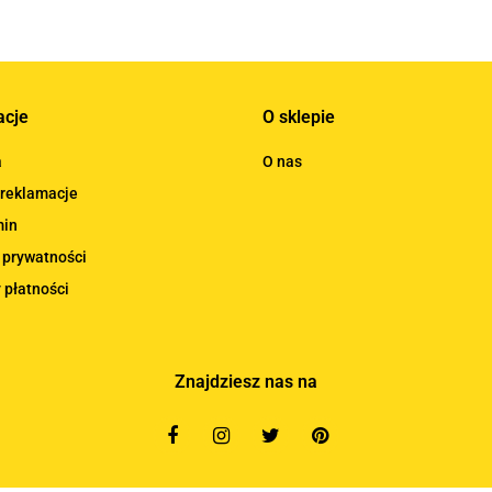
acje
O sklepie
a
O nas
 reklamacje
min
 prywatności
 płatności
Znajdziesz nas na