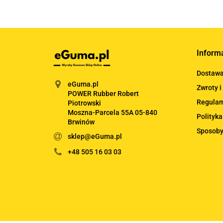
Inform
Dostaw
eGuma.pl
Zwroty i
POWER Rubber Robert
Regula
Piotrowski
Moszna-Parcela 55A 05-840
Polityka
Brwinów
Sposoby
sklep@eGuma.pl
+48 505 16 03 03