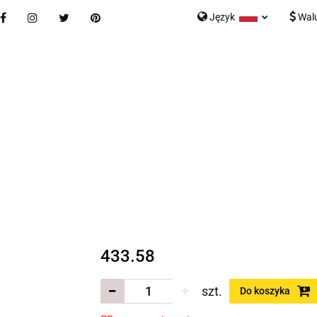
Język
Wal
Nowości
Bestsellery
Blog
Kontakt
Formularz K
Polski
English
tegorie
Nowości
Bestsellery
Blog
Kontakt
rmularz Kontaktowy
433.58
szt.
Do koszyka