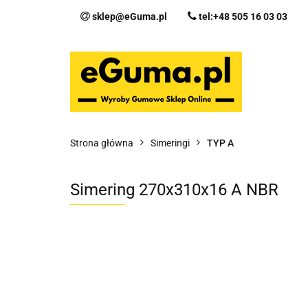
sklep@eGuma.pl
tel:+48 505 16 03 03
Kategorie
Ka
Fo
Strona główna
Simeringi
TYP A
Simering 270x310x16 A NBR