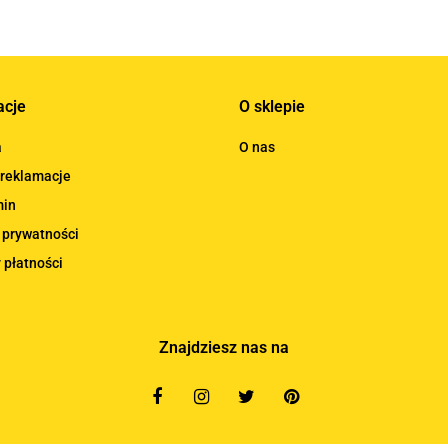
acje
O sklepie
a
O nas
 reklamacje
min
 prywatności
 płatności
Znajdziesz nas na