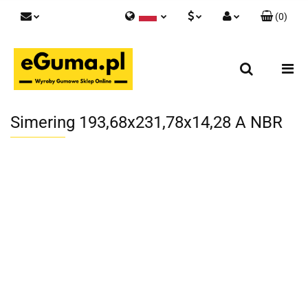
(
0
)
Polski
PLN
Zaloguj się
English
Zarejestruj się
EUR
Skontaktuj się z nami
GBP
Simering 193,68x231,78x14,28 A NBR