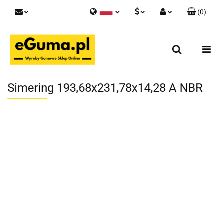
(
0
)
Polski
PLN
Zaloguj się
English
Zarejestruj się
EUR
Skontaktuj się z nami
GBP
Simering 193,68x231,78x14,28 A NBR