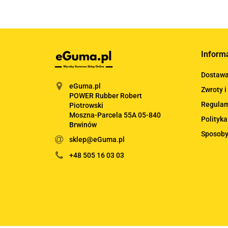
Inform
Dostaw
eGuma.pl
Zwroty i
POWER Rubber Robert
Regula
Piotrowski
Moszna-Parcela 55A 05-840
Polityka
Brwinów
Sposoby
sklep@eGuma.pl
+48 505 16 03 03