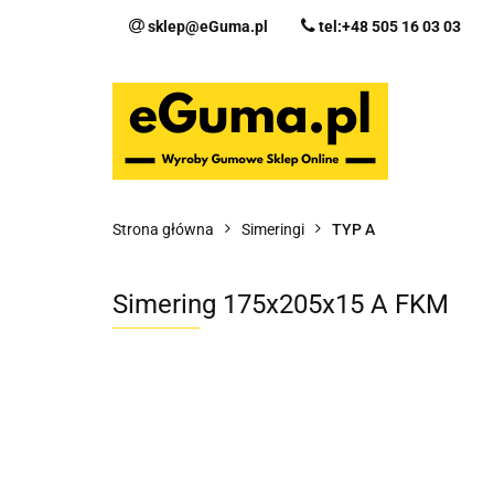
sklep@eGuma.pl
tel:+48 505 16 03 03
Kategorie
Ka
Fo
Strona główna
Simeringi
TYP A
Simering 175x205x15 A FKM