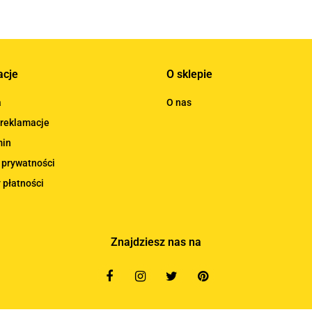
acje
O sklepie
a
O nas
 reklamacje
min
 prywatności
 płatności
Znajdziesz nas na