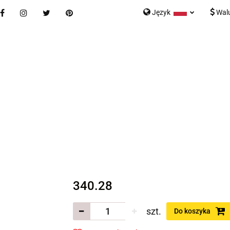
Język
Wal
Nowości
Bestsellery
Blog
Kontakt
Formularz K
Polski
English
tegorie
Nowości
Bestsellery
Blog
Kontakt
rmularz Kontaktowy
340.28
szt.
Do koszyka