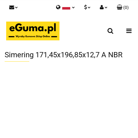
(
0
)
Polski
PLN
Zaloguj się
English
Zarejestruj się
EUR
Skontaktuj się z nami
GBP
Simering 171,45x196,85x12,7 A NBR