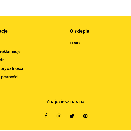
acje
O sklepie
a
O nas
 reklamacje
min
 prywatności
 płatności
Znajdziesz nas na