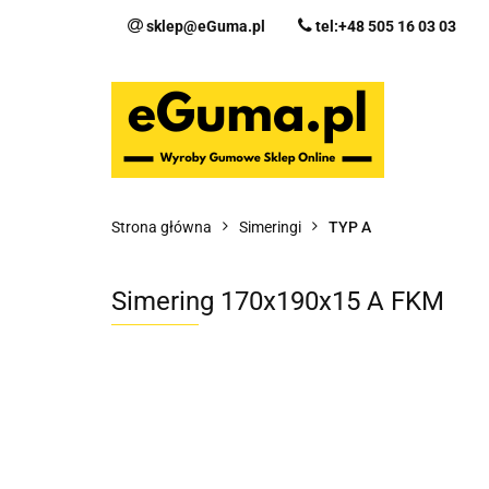
sklep@eGuma.pl
tel:+48 505 16 03 03
Kategorie
Ka
Fo
Strona główna
Simeringi
TYP A
Simering 170x190x15 A FKM