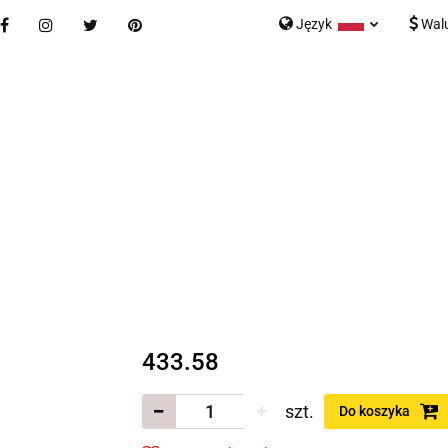
Język
Wal
Nowości
Bestsellery
Blog
Kontakt
Formularz K
Polski
English
tegorie
Nowości
Bestsellery
Blog
Kontakt
rmularz Kontaktowy
433.58
szt.
Do koszyka