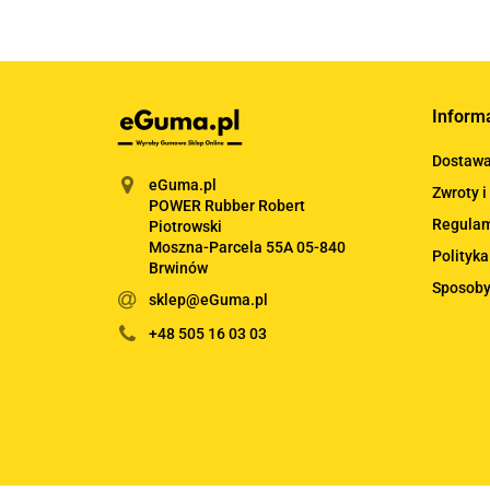
Inform
Dostaw
eGuma.pl
Zwroty i
POWER Rubber Robert
Regula
Piotrowski
Moszna-Parcela 55A 05-840
Polityka
Brwinów
Sposoby
sklep@eGuma.pl
+48 505 16 03 03