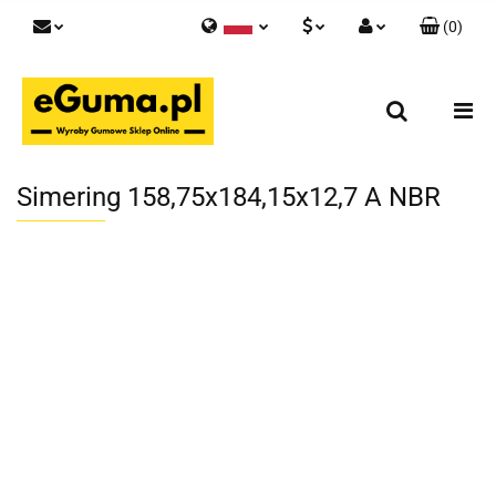
(
0
)
Polski
PLN
Zaloguj się
English
Zarejestruj się
EUR
Skontaktuj się z nami
GBP
Simering 158,75x184,15x12,7 A NBR