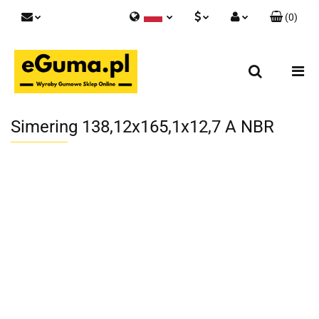
(
0
)
Polski
PLN
Zaloguj się
English
Zarejestruj się
EUR
Skontaktuj się z nami
GBP
Simering 138,12x165,1x12,7 A NBR