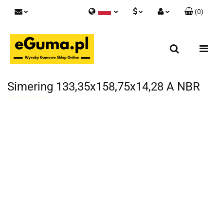
(
0
)
Polski
PLN
Zaloguj się
English
Zarejestruj się
EUR
Skontaktuj się z nami
GBP
Simering 133,35x158,75x14,28 A NBR