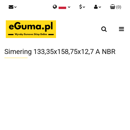
(
0
)
Polski
PLN
Zaloguj się
English
Zarejestruj się
EUR
Skontaktuj się z nami
GBP
Simering 133,35x158,75x12,7 A NBR