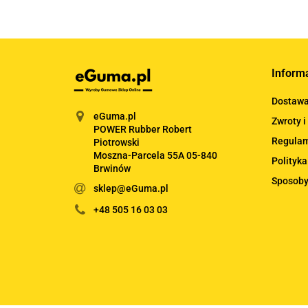
Inform
Dostaw
eGuma.pl
Zwroty i
POWER Rubber Robert
Regula
Piotrowski
Moszna-Parcela 55A 05-840
Polityka
Brwinów
Sposoby
sklep@eGuma.pl
+48 505 16 03 03