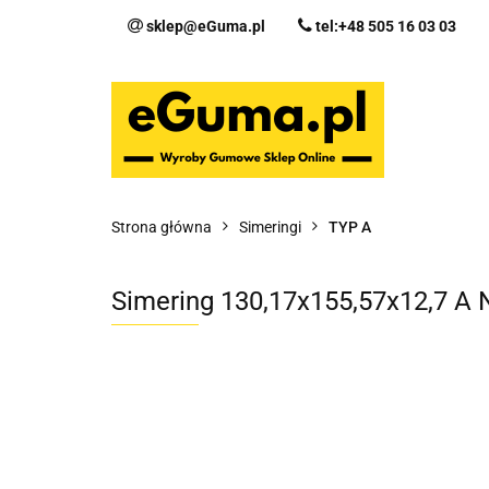
sklep@eGuma.pl
tel:+48 505 16 03 03
Kategorie
Ka
Fo
Strona główna
Simeringi
TYP A
Simering 130,17x155,57x12,7 A