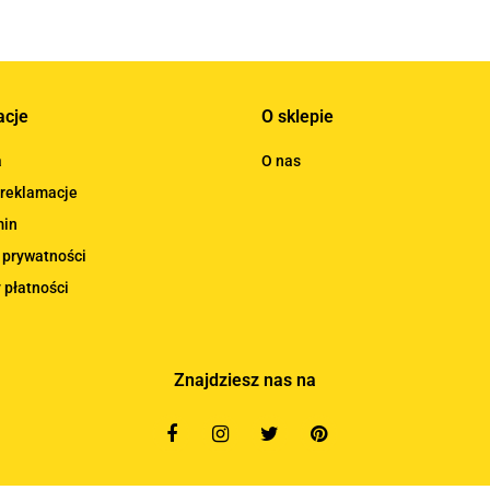
acje
O sklepie
a
O nas
 reklamacje
min
 prywatności
 płatności
Znajdziesz nas na