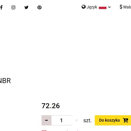
Język
Wal
Nowości
Bestsellery
Blog
Kontakt
Formularz K
Polski
English
tegorie
Nowości
Bestsellery
Blog
Kontakt
rmularz Kontaktowy
 NBR
72.26
szt.
Do koszyka