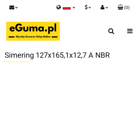
(
0
)
Polski
PLN
Zaloguj się
English
Zarejestruj się
EUR
Skontaktuj się z nami
GBP
Simering 127x165,1x12,7 A NBR