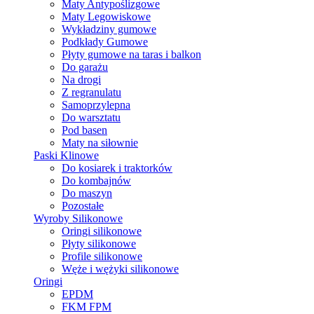
Maty Antypoślizgowe
Maty Legowiskowe
Wykładziny gumowe
Podkłady Gumowe
Płyty gumowe na taras i balkon
Do garażu
Na drogi
Z regranulatu
Samoprzylepna
Do warsztatu
Pod basen
Maty na siłownie
Paski Klinowe
Do kosiarek i traktorków
Do kombajnów
Do maszyn
Pozostałe
Wyroby Silikonowe
Oringi silikonowe
Płyty silikonowe
Profile silikonowe
Węże i wężyki silikonowe
Oringi
EPDM
FKM FPM