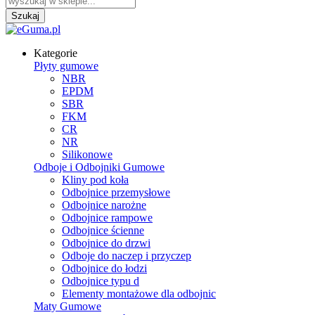
Kategorie
Płyty gumowe
NBR
EPDM
SBR
FKM
CR
NR
Silikonowe
Odboje i Odbojniki Gumowe
Kliny pod koła
Odbojnice przemysłowe
Odbojnice narożne
Odbojnice rampowe
Odbojnice ścienne
Odbojnice do drzwi
Odboje do naczep i przyczep
Odbojnice do łodzi
Odbojnice typu d
Elementy montażowe dla odbojnic
Maty Gumowe