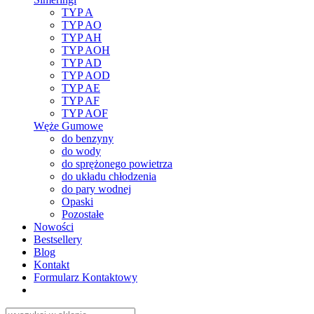
TYP A
TYP AO
TYP AH
TYP AOH
TYP AD
TYP AOD
TYP AE
TYP AF
TYP AOF
Węże Gumowe
do benzyny
do wody
do sprężonego powietrza
do układu chłodzenia
do pary wodnej
Opaski
Pozostałe
Nowości
Bestsellery
Blog
Kontakt
Formularz Kontaktowy