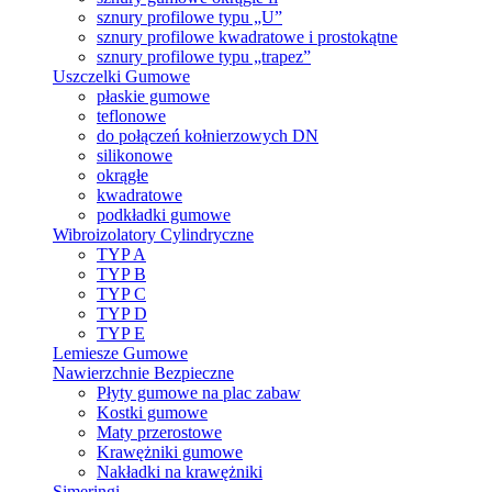
sznury profilowe typu „U”
sznury profilowe kwadratowe i prostokątne
sznury profilowe typu „trapez”
Uszczelki Gumowe
płaskie gumowe
teflonowe
do połączeń kołnierzowych DN
silikonowe
okrągłe
kwadratowe
podkładki gumowe
Wibroizolatory Cylindryczne
TYP A
TYP B
TYP C
TYP D
TYP E
Lemiesze Gumowe
Nawierzchnie Bezpieczne
Płyty gumowe na plac zabaw
Kostki gumowe
Maty przerostowe
Krawężniki gumowe
Nakładki na krawężniki
Simeringi