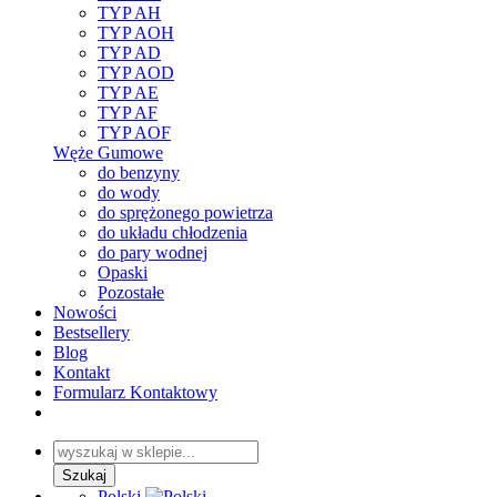
TYP AH
TYP AOH
TYP AD
TYP AOD
TYP AE
TYP AF
TYP AOF
Węże Gumowe
do benzyny
do wody
do sprężonego powietrza
do układu chłodzenia
do pary wodnej
Opaski
Pozostałe
Nowości
Bestsellery
Blog
Kontakt
Formularz Kontaktowy
Polski