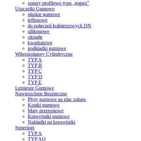
sznury profilowe typu „trapez”
Uszczelki Gumowe
płaskie gumowe
teflonowe
do połączeń kołnierzowych DN
silikonowe
okrągłe
kwadratowe
podkładki gumowe
Wibroizolatory Cylindryczne
TYP A
TYP B
TYP C
TYP D
TYP E
Lemiesze Gumowe
Nawierzchnie Bezpieczne
Płyty gumowe na plac zabaw
Kostki gumowe
Maty przerostowe
Krawężniki gumowe
Nakładki na krawężniki
Simeringi
TYP A
TYP AO