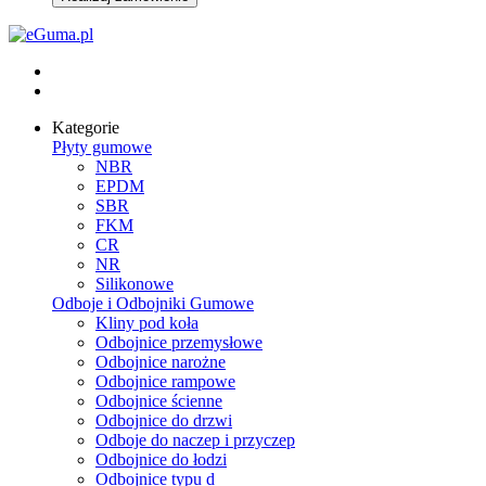
Kategorie
Płyty gumowe
NBR
EPDM
SBR
FKM
CR
NR
Silikonowe
Odboje i Odbojniki Gumowe
Kliny pod koła
Odbojnice przemysłowe
Odbojnice narożne
Odbojnice rampowe
Odbojnice ścienne
Odbojnice do drzwi
Odboje do naczep i przyczep
Odbojnice do łodzi
Odbojnice typu d