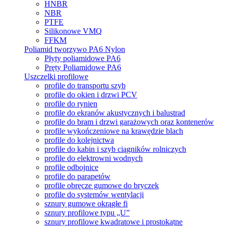
HNBR
NBR
PTFE
Silikonowe VMQ
FFKM
Poliamid tworzywo PA6 Nylon
Płyty poliamidowe PA6
Pręty Poliamidowe PA6
Uszczelki profilowe
profile do transportu szyb
profile do okien i drzwi PCV
profile do rynien
profile do ekranów akustycznych i balustrad
profile do bram i drzwi garażowych oraz kontenerów
profile wykończeniowe na krawędzie blach
profile do kolejnictwa
profile do kabin i szyb ciągników rolniczych
profile do elektrowni wodnych
profile odbojnice
profile do parapetów
profile obręcze gumowe do bryczek
profile do systemów wentylacji
sznury gumowe okrągłe fi
sznury profilowe typu „U”
sznury profilowe kwadratowe i prostokątne