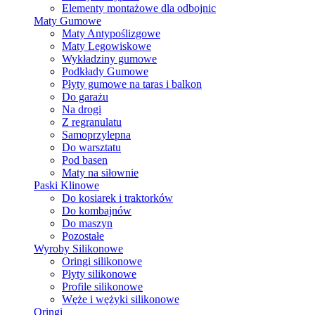
Elementy montażowe dla odbojnic
Maty Gumowe
Maty Antypoślizgowe
Maty Legowiskowe
Wykładziny gumowe
Podkłady Gumowe
Płyty gumowe na taras i balkon
Do garażu
Na drogi
Z regranulatu
Samoprzylepna
Do warsztatu
Pod basen
Maty na siłownie
Paski Klinowe
Do kosiarek i traktorków
Do kombajnów
Do maszyn
Pozostałe
Wyroby Silikonowe
Oringi silikonowe
Płyty silikonowe
Profile silikonowe
Węże i wężyki silikonowe
Oringi