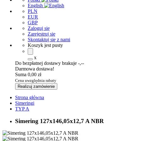
English
PLN
EUR
GBP
Zaloguj się
Zarejestruj się
Skontaktuj się z nami
Koszyk jest pusty
x
Do bezpłatnej dostawy brakuje
-,--
Darmowa dostawa!
Suma
0,00 zł
Cena uwzględnia rabaty
Realizuj zamówienie
Strona główna
Simeringi
TYP A
Simering 127x146,05x12,7 A NBR