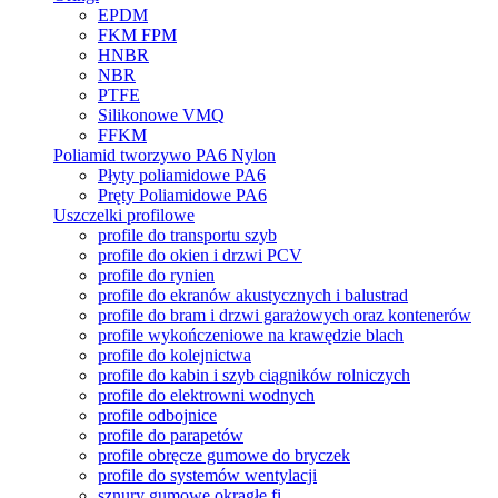
EPDM
FKM FPM
HNBR
NBR
PTFE
Silikonowe VMQ
FFKM
Poliamid tworzywo PA6 Nylon
Płyty poliamidowe PA6
Pręty Poliamidowe PA6
Uszczelki profilowe
profile do transportu szyb
profile do okien i drzwi PCV
profile do rynien
profile do ekranów akustycznych i balustrad
profile do bram i drzwi garażowych oraz kontenerów
profile wykończeniowe na krawędzie blach
profile do kolejnictwa
profile do kabin i szyb ciągników rolniczych
profile do elektrowni wodnych
profile odbojnice
profile do parapetów
profile obręcze gumowe do bryczek
profile do systemów wentylacji
sznury gumowe okrągłe fi