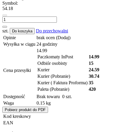
Symbol:
54.18
szt.
Do przechowalni
Do koszyka
Opinie
brak ocen
(Dodaj)
Wysyłka w ciągu
24 godziny
14.99
Paczkomaty InPost
14.99
Odbiór osobisty
15
Kurier
24.59
Cena przesyłki
Kurier (Pobranie)
30.74
Kurier ( Faktura Proforma)
35
Paleta (Pobranie)
420
Dostępność
Brak towaru
0
szt.
Waga
0.15 kg
Pobierz produkt do PDF
Kod kreskowy
EAN