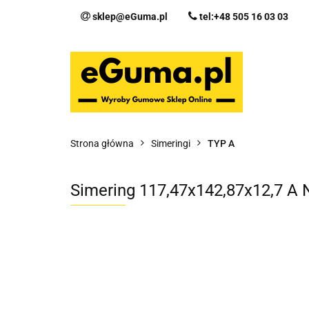
sklep@eGuma.pl
tel:+48 505 16 03 03
Kategorie
Ka
Fo
Strona główna
Simeringi
TYP A
Simering 117,47x142,87x12,7 A