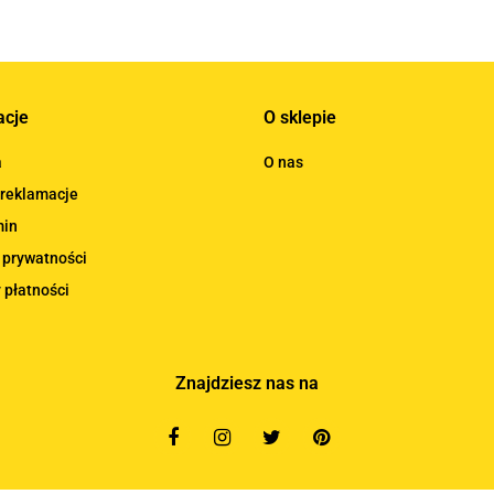
acje
O sklepie
a
O nas
 reklamacje
min
 prywatności
 płatności
Znajdziesz nas na