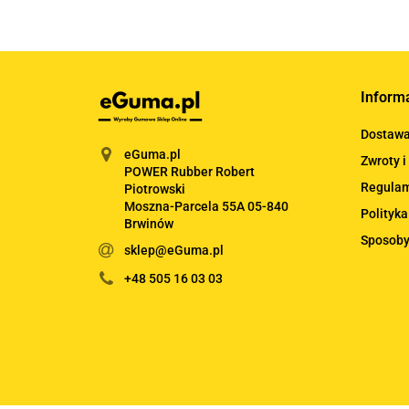
Inform
Dostaw
eGuma.pl
Zwroty i
POWER Rubber Robert
Regula
Piotrowski
Moszna-Parcela 55A 05-840
Polityka
Brwinów
Sposoby
sklep@eGuma.pl
+48 505 16 03 03