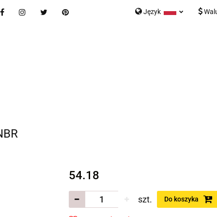
Język
Wal
Nowości
Bestsellery
Blog
Kontakt
Formularz K
Polski
English
tegorie
Nowości
Bestsellery
Blog
Kontakt
rmularz Kontaktowy
 NBR
54.18
szt.
Do koszyka