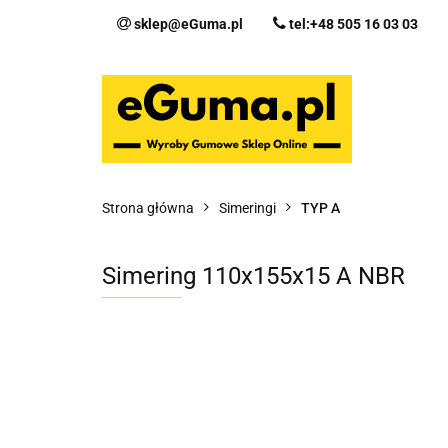
sklep@eGuma.pl
tel:+48 505 16 03 03
Kategorie
Ka
Fo
Strona główna
Simeringi
TYP A
Simering 110x155x15 A NBR