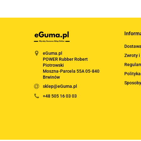
Inform
Dostaw
eGuma.pl
Zwroty i
POWER Rubber Robert
Regula
Piotrowski
Moszna-Parcela 55A 05-840
Polityka
Brwinów
Sposoby
sklep@eGuma.pl
+48 505 16 03 03