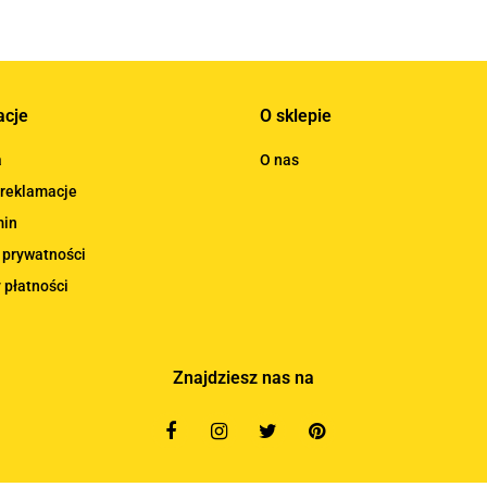
acje
O sklepie
a
O nas
 reklamacje
min
 prywatności
 płatności
Znajdziesz nas na