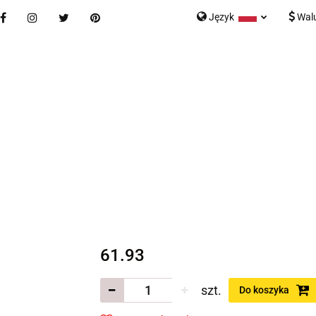
Język
Wal
Nowości
Bestsellery
Blog
Kontakt
Formularz K
Polski
English
tegorie
Nowości
Bestsellery
Blog
Kontakt
rmularz Kontaktowy
61.93
szt.
Do koszyka