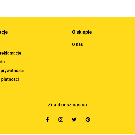
acje
O sklepie
a
O nas
 reklamacje
min
 prywatności
 płatności
Znajdziesz nas na