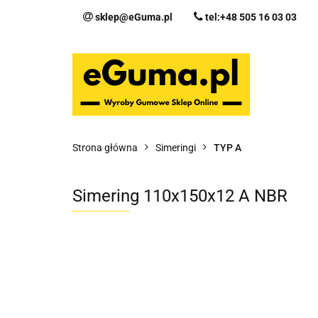
sklep@eGuma.pl
tel:+48 505 16 03 03
Kategorie
Ka
Fo
Strona główna
Simeringi
TYP A
Simering 110x150x12 A NBR