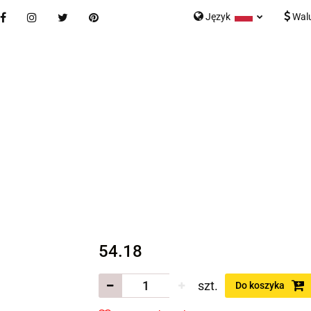
Język
Wal
Nowości
Bestsellery
Blog
Kontakt
Formularz K
Polski
English
tegorie
Nowości
Bestsellery
Blog
Kontakt
rmularz Kontaktowy
54.18
szt.
Do koszyka