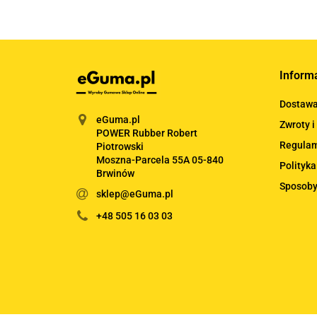
Inform
Dostaw
eGuma.pl
Zwroty i
POWER Rubber Robert
Regula
Piotrowski
Moszna-Parcela 55A 05-840
Polityka
Brwinów
Sposoby
sklep@eGuma.pl
+48 505 16 03 03