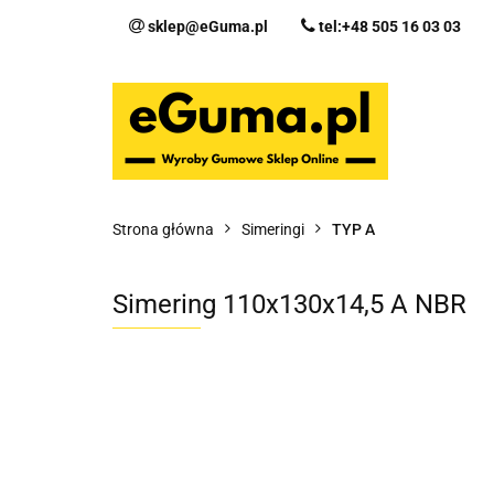
sklep@eGuma.pl
tel:+48 505 16 03 03
Kategorie
Ka
Fo
Strona główna
Simeringi
TYP A
Simering 110x130x14,5 A NBR