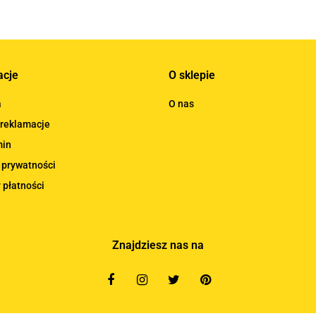
acje
O sklepie
a
O nas
 reklamacje
min
 prywatności
 płatności
Znajdziesz nas na