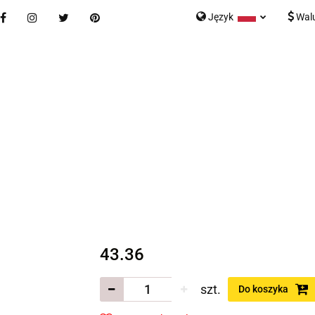
Język
Wal
Nowości
Bestsellery
Blog
Kontakt
Formularz K
Polski
English
tegorie
Nowości
Bestsellery
Blog
Kontakt
rmularz Kontaktowy
43.36
szt.
Do koszyka