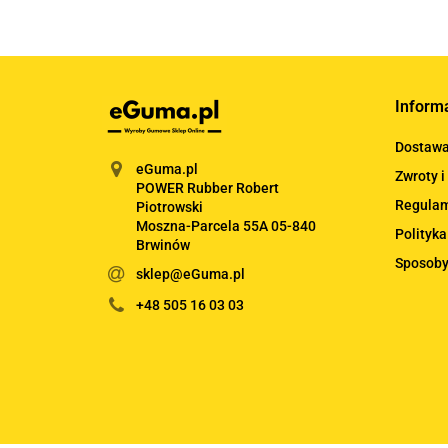
Inform
Dostaw
eGuma.pl
Zwroty i
POWER Rubber Robert
Regula
Piotrowski
Moszna-Parcela 55A 05-840
Polityka
Brwinów
Sposoby
sklep@eGuma.pl
+48 505 16 03 03